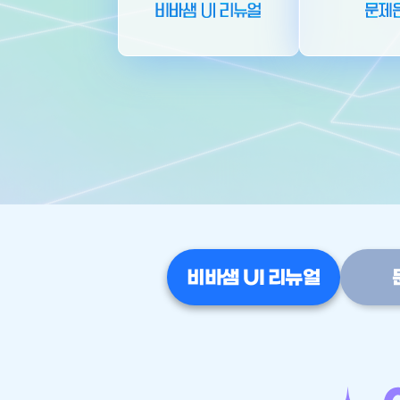
문제은행
비바샘 UI 리뉴얼