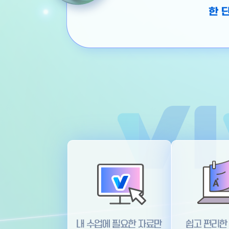
쉽고 편리한 평가관리 문제은행
내 수업에 필요한 자료만 비바샘 UI 리뉴얼