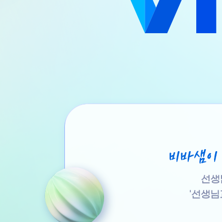
는
높
게
선
생
님
과
함
께
만
드
는
즐
거
운
수
업,
새
로
워
진
비
바
샘
을
소
개
합
니
다.