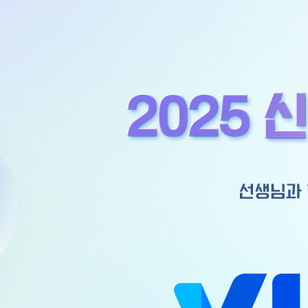
2025
신
학
기
신
규
서
비
스
안
내
수
업
준
비
는
가
볍
게,
학
습
효
과